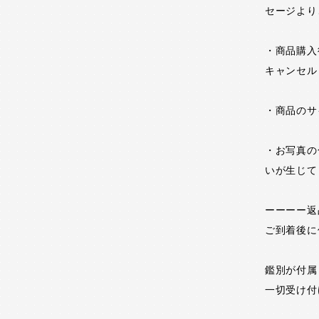
セージより
・商品購入
キャンセル
・商品のサ
・お写真の
いが生じて
ーーーー返
ご到着後に
鑑別が付属
一切受け付