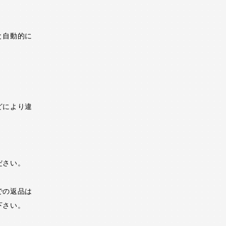
と自動的に
どにより違
ださい。
での返品は
下さい。