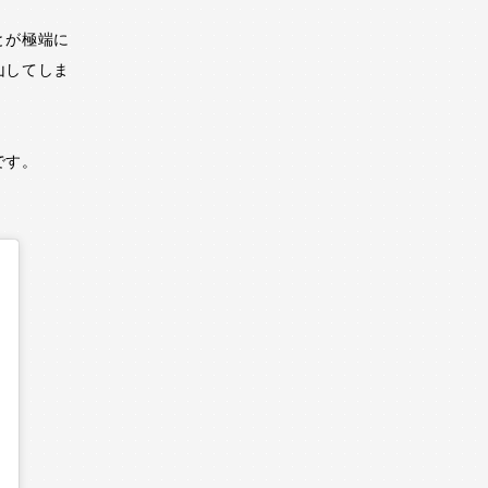
とが極端に
山してしま
です。