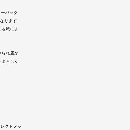
ターパック
となります。
の地域によ
けられ届か
うよろしく
イレクトメッ