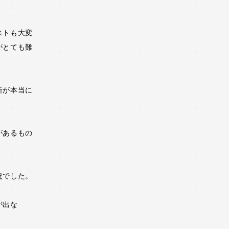
ストも大変
がとても難
所が本当に
があるもの
況でした。
が出な