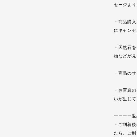
セージより
・商品購入
にキャンセ
・天然石を
物などが見
・商品のサ
・お写真の
いが生じて
ーーーー返
・ご到着後
たら、ご到