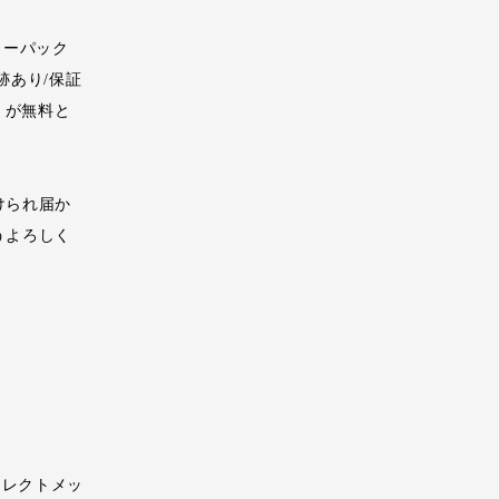
ターパック
跡あり/保証
）が無料と
けられ届か
うよろしく
イレクトメッ