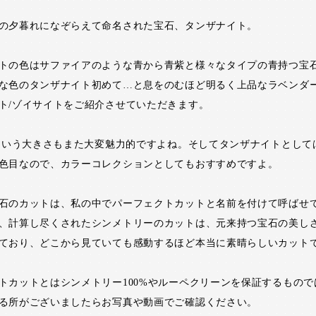
の夕暮れになぞらえて命名された宝石、タンザナイト。
トの色はサファイアのような青から青紫と様々なタイプの青持つ宝
な色のタンザナイト初めて…と息をのむほど明るく上品なラベンダ
ト/ゾイサイトをご紹介させていただきます。
プという大きさもまた大変魅力的ですよね。そしてタンザナイトとして
色目なので、カラーコレクションとしてもおすすめですよ。
石のカットは、私の中でパーフェクトカットと名前を付けて呼ばせ
、計算し尽くされたシンメトリーのカットは、元来持つ宝石の美し
ており、どこから見ていても感動するほど本当に素晴らしいカット
トカットとはシンメトリー100%やルーペクリーンを保証するもので
る所がございましたらお写真や動画でご確認ください。