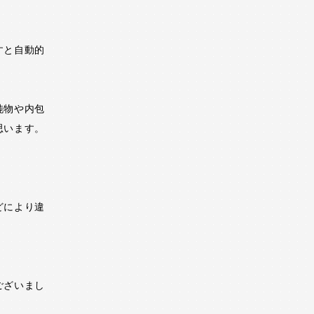
すと自動的
純物や内包
思います。
どにより違
ございまし