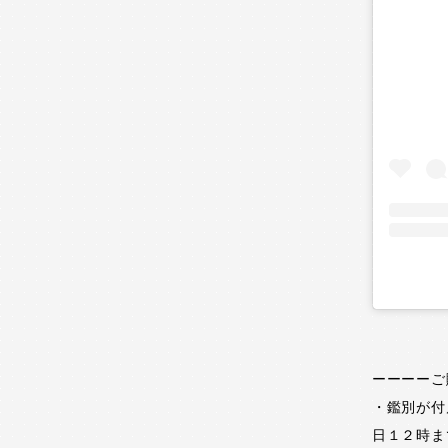
ーーーーご
・鑑別が付
日１２時ま