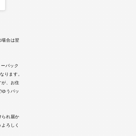
の場合は翌
ターパック
となります。
すが、お住
でゆうパッ
けられ届か
うよろしく