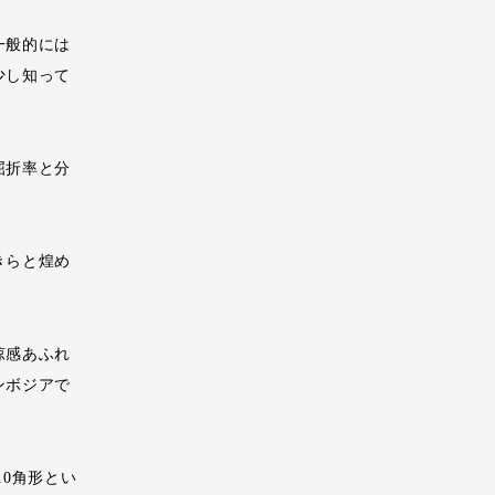
一般的には
少し知って
屈折率と分
きらと煌め
涼感あふれ
ンボジアで
10角形とい