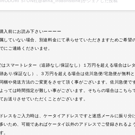
IRODORI STONE(@anna_irodoristone)がシェアした投稿
購入前にお読み下さいーーーー
属していない場合、別途料金にて承らせていただきますためご希望
でにご連絡くださいませ。
ではスマートレター（追跡なし/保証なし）１万円を超える場合はレ
跡あり/保証なし）、３万円を超える場合は佐川急便/宅急便が無料
同梱や発送方法のご変更をさせて頂く事がございます。佐川急便で
よっては時間指定が難しい事がございます。そちらの場合はこちら
てお送りさせていただくことがございます。
ドレスをご入力時は、ケータイアドレスですと迷惑メールに振り分
多いため、可能であればケータイ以外のアドレスでご登録されるよ
す。