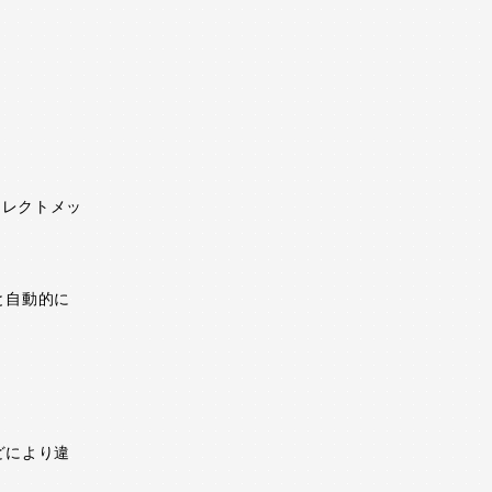
イレクトメッ
と自動的に
どにより違