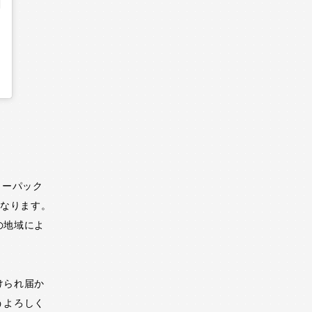
ターパック
となります。
の地域によ
けられ届か
うよろしく