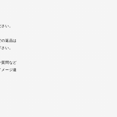
ださい。
での返品は
下さい。
か質問など
イメージ違