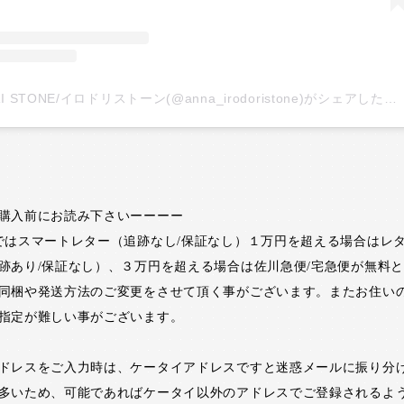
IRODORI STONE/イロドリストーン(@anna_irodoristone)がシェアした投稿
購入前にお読み下さいーーーー
ではスマートレター（追跡なし/保証なし）１万円を超える場合はレ
跡あり/保証なし）、３万円を超える場合は佐川急便/宅急便が無料
同梱や発送方法のご変更をさせて頂く事がございます。またお住い
指定が難しい事がございます。
ドレスをご入力時は、ケータイアドレスですと迷惑メールに振り分
多いため、可能であればケータイ以外のアドレスでご登録されるよ