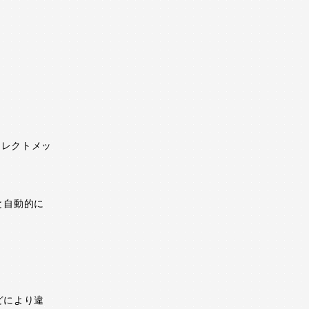
イレクトメッ
と自動的に
どにより違