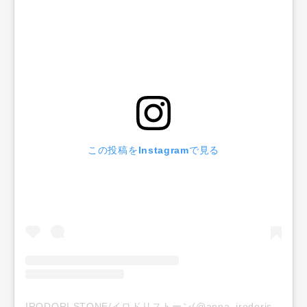
この投稿をInstagramで見る
IRODORI STONE/イロドリストーン(@anna_irodoristone)がシェアした投稿