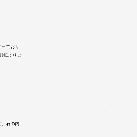
なっており
NEよりご
ど、石の内