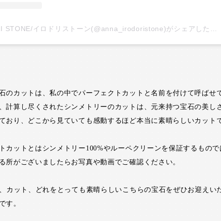
IRODORI STONE/イロドリストーン(@anna_irodoristone)がシェアした投稿
石のカットは、私の中でパーフェクトカットと名前を付けて呼ばせ
、計算し尽くされたシンメトリーのカットは、元来持つ宝石の美し
ており、どこから見ていても感動するほど本当に素晴らしいカット
トカットとはシンメトリー100%やルーペクリーンを保証するもので
る所がございましたらお写真や動画でご確認ください。
色、カット、どれをとっても素晴らしいこちらの宝石をぜひお迎えい
です。