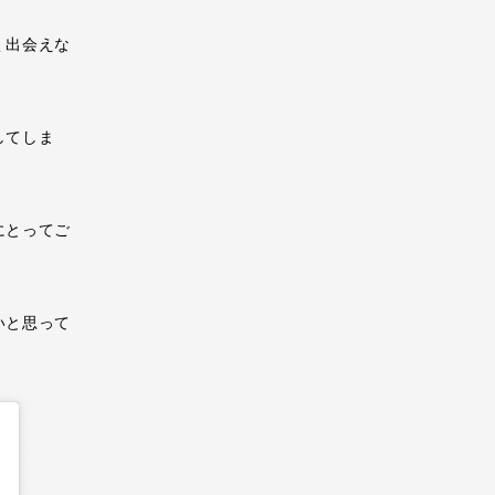
く出会えな
してしま
にとってご
いと思って