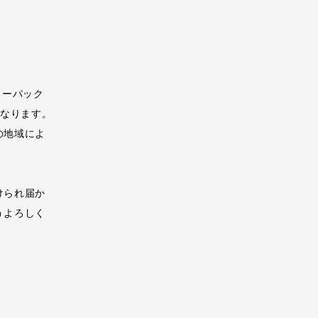
ターパック
となります。
の地域によ
けられ届か
うよろしく