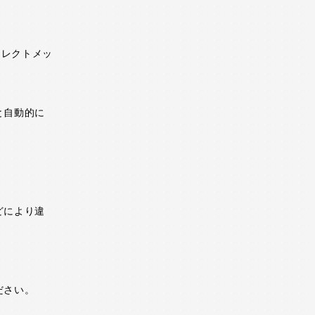
イレクトメッ
と自動的に
どにより違
ださい。