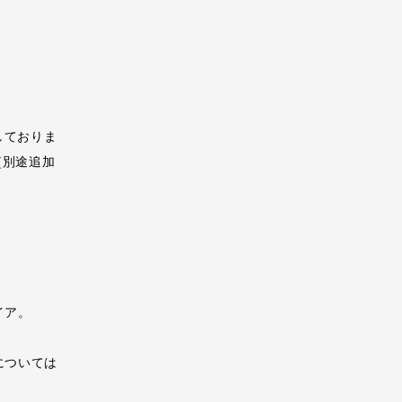
しておりま
(別途追加
イア。
については