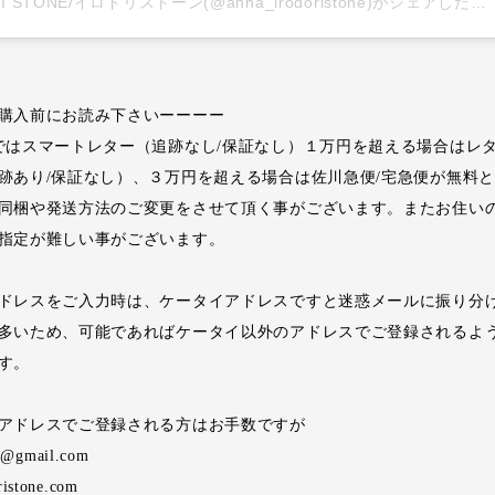
IRODORI STONE/イロドリストーン(@anna_irodoristone)がシェアした投稿
購入前にお読み下さいーーーー
ではスマートレター（追跡なし/保証なし）１万円を超える場合はレ
跡あり/保証なし）、３万円を超える場合は佐川急便/宅急便が無料
同梱や発送方法のご変更をさせて頂く事がございます。またお住い
指定が難しい事がございます。
ドレスをご入力時は、ケータイアドレスですと迷惑メールに振り分
多いため、可能であればケータイ以外のアドレスでご登録されるよ
す。
アドレスでご登録される方はお手数ですが
ne@gmail.com
ristone.com