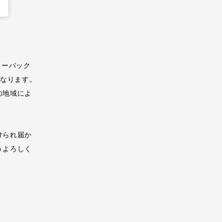
ターパック
となります。
の地域によ
けられ届か
うよろしく