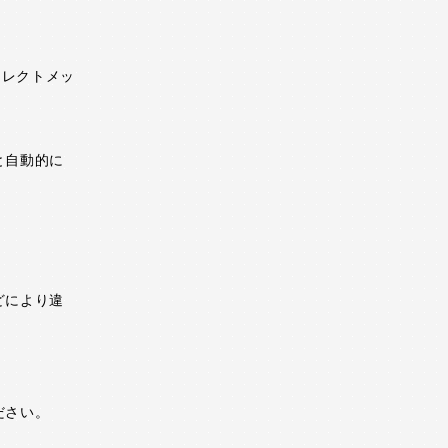
イレクトメッ
と自動的に
どにより違
ださい。