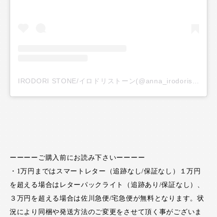
IRODORI STONE/イロドリストーン(@anna_irodoristone)がシェアした投稿
ーーーーご購入前にお読み下さいーーーー
・1万円まではスマートレター（追跡なし/保証なし）１万円
を超える場合はレターパックライト（追跡あり/保証なし）、
３万円を超える場合は佐川急便/宅急便が無料となります。状
況により同梱や発送方法のご変更をさせて頂く事がございま