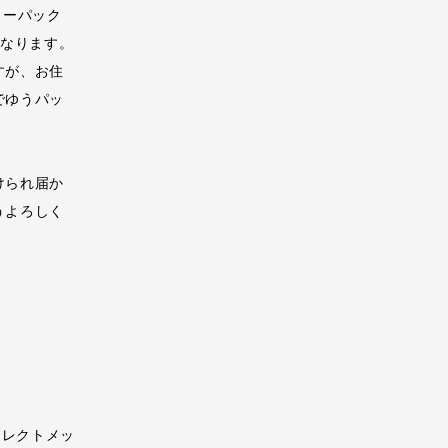
ターパック
となります。
すが、お住
でゆうパッ
けられ届か
うよろしく
イレクトメッ