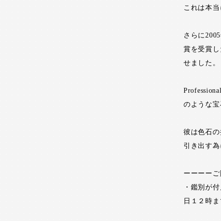
これは本当
さらに200
賞を受賞し
せました。
Profes
のような宝
彼は色石の
引き出す為
ーーーーご
・鑑別が付
日１２時ま