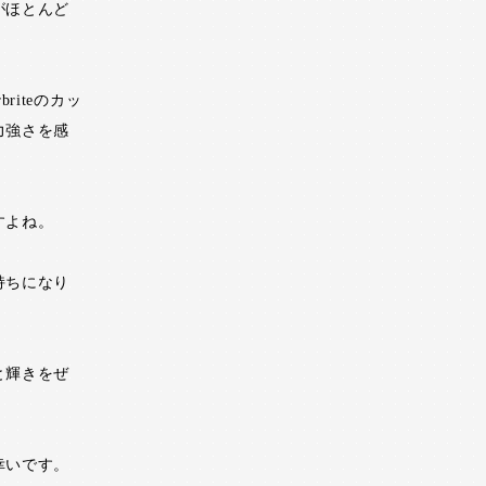
がほとんど
。
iteのカッ
力強さを感
すよね。
持ちになり
と輝きをぜ
幸いです。