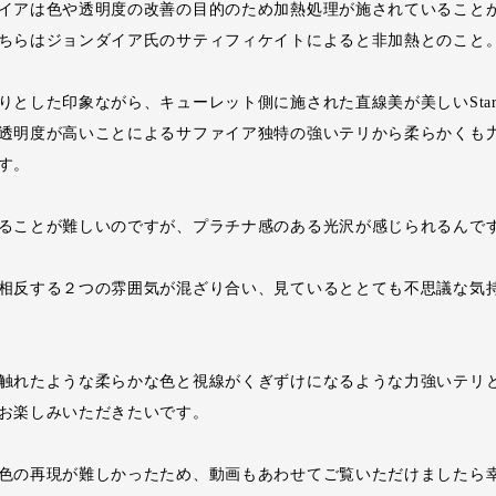
イアは色や透明度の改善の目的のため加熱処理が施されていること
ちらはジョンダイア氏のサティフィケイトによると非加熱とのこと
りとした印象ながら、キューレット側に施された直線美が美しいStarbr
透明度が高いことによるサファイア独特の強いテリから柔らかくも
す。
ることが難しいのですが、プラチナ感のある光沢が感じられるんで
相反する２つの雰囲気が混ざり合い、見ているととても不思議な気
触れたような柔らかな色と視線がくぎずけになるような力強いテリ
お楽しみいただきたいです。
色の再現が難しかったため、動画もあわせてご覧いただけましたら