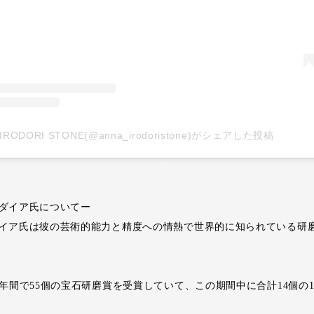
IRODORI STONE(@anna_irodoristone)がシェアした投稿
ダイア氏についてー
イア氏は彼の芸術的能力と精度への情熱で世界的に知られている研
6年間で55個の宝石研磨賞を受賞していて、この期間中に合計14個の