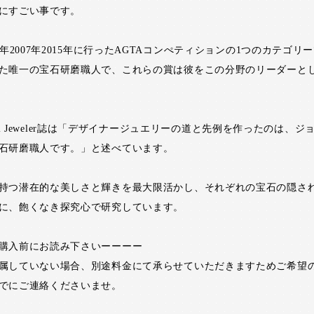
にすごい事です。
5年2007年2015年に行ったAGTAコンぺティションの1つのカテゴリ
た唯一の宝石研磨職人で、これらの賞は彼をこの分野のリーダーと
sional Jeweler誌は「デザイナージュエリーの道と先例を作ったのは、
石研磨職人です。」と述べています。
持つ潜在的な美しさと輝きを最大限活かし、それぞれの宝石の隠さ
に、飽くなき探究心で研究しています。
購入前にお読み下さいーーーー
属していない場合、別途料金にて承らせていただきますためご希望
でにご連絡くださいませ。