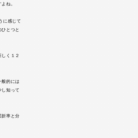
すよね。
うに感じて
のひとつと
新しく１２
一般的には
少し知って
屈折率と分