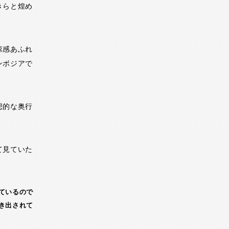
きらと煌め
涼感あふれ
ンボジアで
想的な奥行
て見ていた
ているので
き出されて