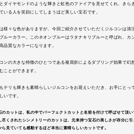
とダイヤモンドのような輝きと虹色のファイアを見せてくれ、きら
ている人を笑顔にしてしまうほど美しい宝石です。
は様々な色がありますが、今回ご紹介させていただくジルコンは清
ブルーカラー。このネオンブルーはラタナキリブルーと呼ばれ、カ
高品質なカラーになります。
コンの大きな特徴のひとつである複屈折によるダブリング効果で幻
むことができます。
もテリも輝きも素晴らしいジルコンをお迎えいただき、お手にとっ
しいです。
石のカットは、私の中でパーフェクトカットと名前を付けて呼ばせて頂い
し尽くされたシンメトリーのカットは、元来持つ宝石の美しさが存分に引
から見ていても感動するほど本当に素晴らしいカットです。