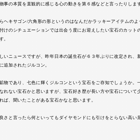
物事の本質を直観的に感じる心の動きを第６感などと言ったりしま
らヘキサゴン/六角形の形というのはなんだかラッキーアイテムのよ
付けのシチュエーションでは出会う度にお迎えしたい宝石のカット
す。
しいニュースですが、昨年日本の誕生石が６３年ぶりに改定され、
に追加されたジルコン。
鉱物であり、七色に輝くジルコンという宝石をご存知でしょうか。
なれない宝石かと思いますが、宝石好き歴が長い方や宝石について
れば、聞いたことがある宝石かなと思います。
良さと言ったら何といってもダイヤモンドにも引けをとらない高い