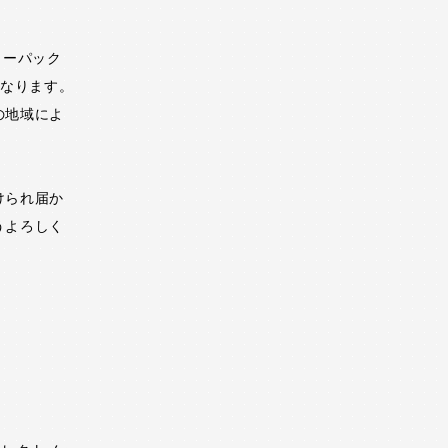
ターパック
となります。
の地域によ
けられ届か
うよろしく