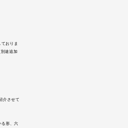
しておりま
(別途追加
紹介させて
いる形、六