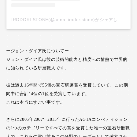
IRODORI STONE(@anna_irodoristone)がシェアした投稿
ージョン・ダイア氏についてー
ジョン・ダイア氏は彼の芸術的能力と精度への情熱で世界的
に知られている研磨職人です。
彼は過去16年間で55個の宝石研磨賞を受賞していて、この期
間中に合計14個の1位を受賞しています。
これは本当にすごい事です。
さらに2005年2007年2015年に行ったAGTAコンぺティション
の1つのカテゴリーですべての賞を受賞した唯一の宝石研磨職
人で、これらの賞は彼をこの分野のリーダーとして確立させ