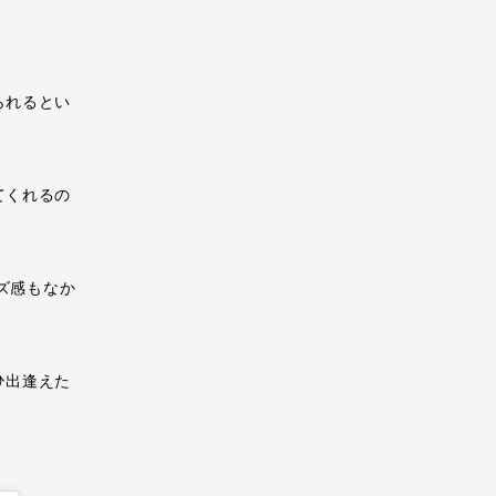
。
られるとい
てくれるの
イズ感もなか
ひ出逢えた