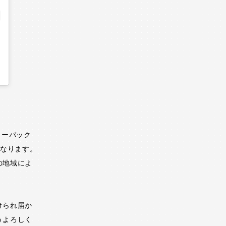
ターパック
となります。
の地域によ
けられ届か
うよろしく