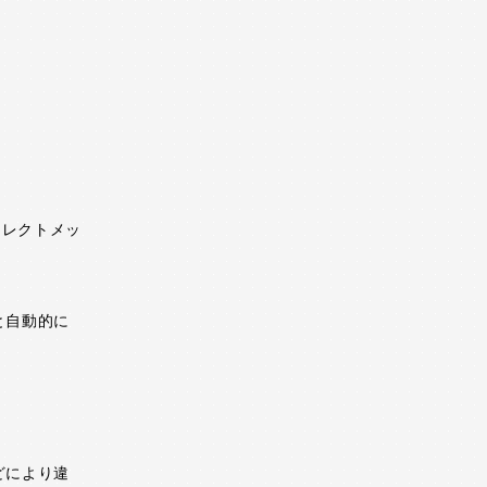
イレクトメッ
と自動的に
どにより違