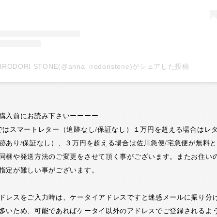
IRODORI STONE(@anna_irodoristone)がシェアした投稿
購入前にお読み下さいーーーー
ではスマートレター（追跡なし/保証なし）１万円を超える場合はレ
跡あり/保証なし）、３万円を超える場合は佐川急便/宅急便が無料
同梱や発送方法のご変更をさせて頂く事がございます。またお住い
指定が難しい事がございます。
ドレスをご入力時は、ケータイアドレスですと迷惑メールに振り分
多いため、可能であればケータイ以外のアドレスでご登録されるよ