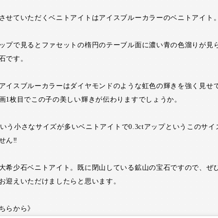
させていただくベニトアイトはアイスブルーカラーのベニトアイト
ップで見るとファセットの楕円のテーブル面に濃い青の色溜りが見
石です。
アイスブルーカラーはダイヤモンドのような虹色の輝きを強く見せ
画1枚目でこの子の美しい輝きが伝わりますでしょうか。
以下という小さなサイズが多いベニトアイトで0.3ctアップというこのサ
ん‼️
大希少石ベニトアイト。既に閉山している鉱山の宝石ですので、ぜ
お迎えいただけましたらと思います。
ちらから》