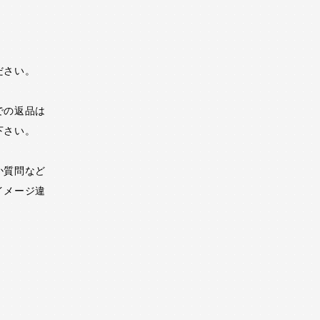
ださい。
での返品は
下さい。
か質問など
イメージ違