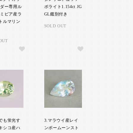
ーダー専用ル
ボライト1.154ct JG
ナミビア産ラ
GL鑑別付き
トルマリン
SOLD OUT
OUT
でも蛍光す
3.マラウイ産レイ
キシコ産ハ
ンボームーンスト