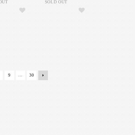
OUT
SOLD OUT
...
9
30