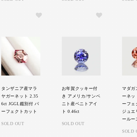
タンザニア産マラ
お年賀クッキー付
マダガ
ヤガーネット 2.35
き アメリカ/サンベ
ーネット 
6ct JGGL鑑別付 パ
ニト産ベニトアイ
ーフェ
ーフェクトカット
ト 0.46ct
ジュエ
ールー
SOLD OUT
SOLD OUT
SOLD 