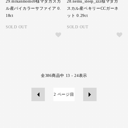
29.mikanmomo9様マダガスカ
28.nemu_sleep_zzz様マダガ
ル産バイカラーサファイア 0.
スカル産ベキリーCCガーネ
18ct
ット 0.29ct
SOLD OUT
SOLD OUT
全
386
商品中
13 - 24
表示
2
ページ目