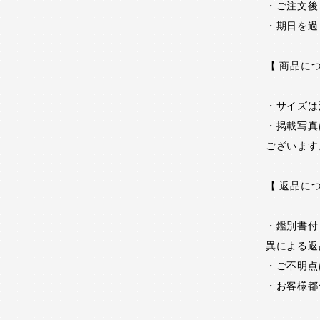
・ご注文後
・期日を過
【 商品に
・サイズは
・掲載写真
ございます
【 返品に
・鑑別書付
異による返
・ご不明点
・お客様都