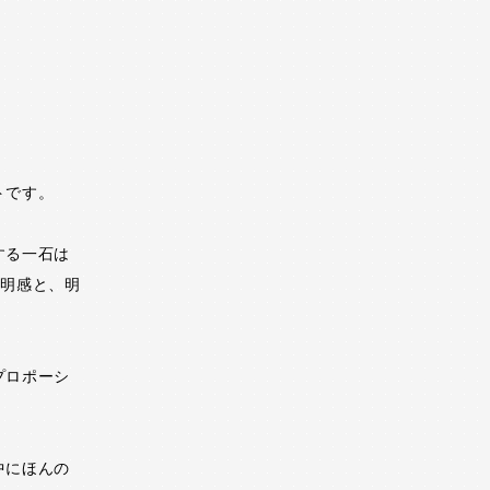
トです。
する一石は
透明感と、明
プロポーシ
中にほんの