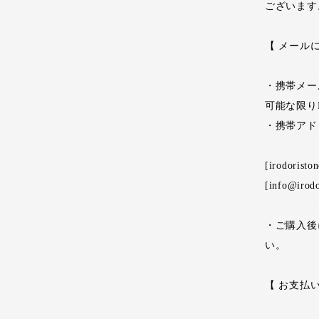
ございます
【 メール
・携帯メー
可能な限り
・携帯アド
[irodorist
[info@irodo
・ご購入後に
い。
【 お支払