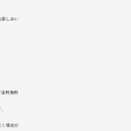
お楽しみい
て送料無料
す。
。
だく場合が