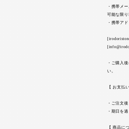
・携帯メー
可能な限り
・携帯アド
[irodorist
[info@irodo
・ご購入後に
い。
【 お支払
・ご注文後
・期日を過
【 商品に