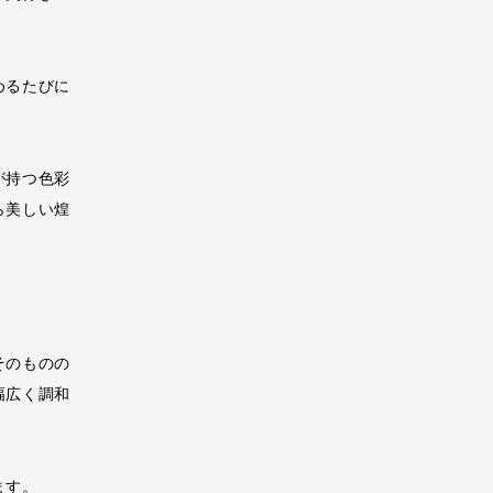
めるたびに
が持つ色彩
ら美しい煌
。
そのものの
幅広く調和
ます。