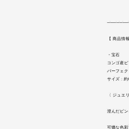
───────
【 商品情報
・宝石
コンゴ産ピン
パーフェク
サイズ : 約6
〈 ジュエ
澄んだピン
可憐な色彩