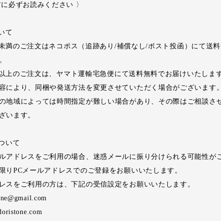
前に必ずお読みください 〉
ついて
00円未満のご注文はネコポス（追跡あり/補償なし/ポスト投函）にて送
。
00円以上のご注文は、ヤマト運輸宅急便にて送料無料でお届けいたしま
容により、同梱や発送方法を変更させていただく場合がございます
の地域によっては時間指定が難しい場合があり、その際はご相談さ
ざいます。
について
ルアドレスをご利用の場合、迷惑メールに振り分けられる可能性が
限りPCメールアドレスでのご登録をお願いいたします。
レスをご利用の方は、下記の受信設定をお願いいたします。
one@gmail.com
oristone.com