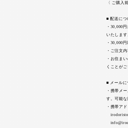
〈 ご購入
■ 配送に
・30,0
いたします
・30,0
・ご注文内
・お住まい
くことがご
■ メール
・携帯メー
す。可能な
・携帯アド
irodorist
info@irod