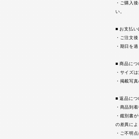
・ご購入後に
い。
■ お支払
・ご注文後
・期日を過
■ 商品に
・サイズは
・掲載写真
■ 返品に
・商品到着
・鑑別書が
の差異によ
・ご不明点