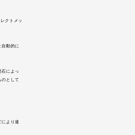
イレクトメッ
と自動的に
然石によっ
ものとして
どにより違