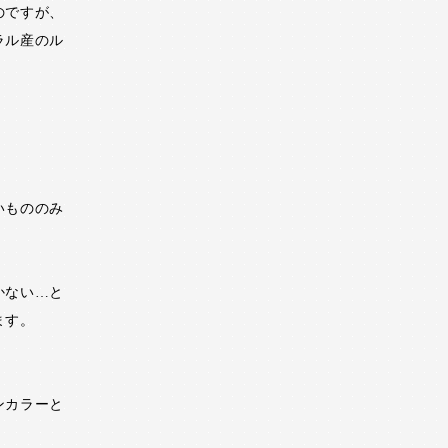
のですが、
ラル産のル
いもののみ
かない…と
ます。
ンカラーと