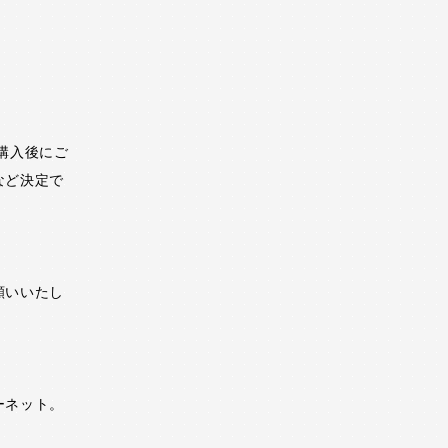
購入後にご
など決定で
願いいたし
ーネット。