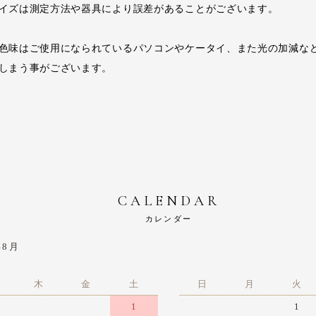
イズは測定方法や器具により誤差があることがございます。
色味はご使用になられているパソコンやケータイ、また光の加減な
しまう事がございます。
CALENDAR
カレンダー
年8月
木
金
土
日
月
火
1
1