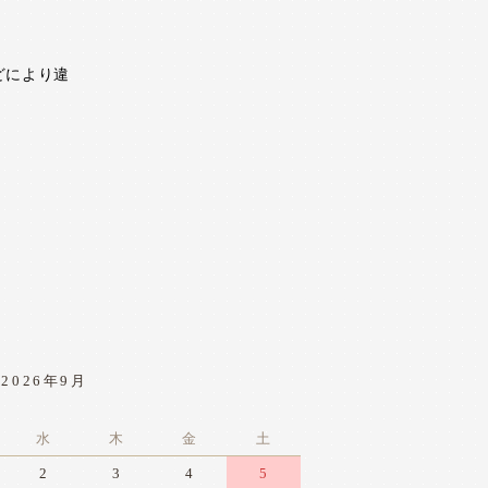
どにより違
2026年9月
水
木
金
土
2
3
4
5