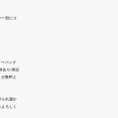
ラー別にコ
ターパック
跡あり/保証
）が無料と
けられ届か
うよろしく