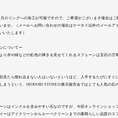
日月のリングへの加工が可能ですので、ご希望がございます場合はご
いませ。（メールへお問い合わせの場合はケータイ以外のメールア
いいたします）
ンについてー
より赤や緑などの虹色の輝きを見せてくれるスフェーンは宝石の万
目見たら惚れ込まない人はいないというほど、入手するたびにすぐ
しまうという、IRODORI STONEの展示販売会ではとても人気の石
ーンはインクルを含みやすい石なのですが、今回オンラインショッ
イーはアイクリーンからルーペクリーンまでの素晴らしい品質のス