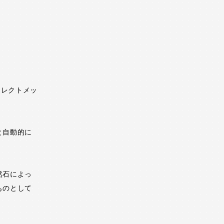
イレクトメッ
と自動的に
然石によっ
ものとして