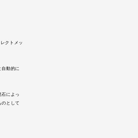
イレクトメッ
と自動的に
然石によっ
ものとして