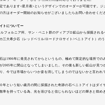
定であります<星月夜>というデザインでのオーダーが可能です。ジ
の方はオーダー開始のお知らせがございましたらお問い合わせくだ
イトについてー
カルフォルニア州、サン・ベニト群のディアブロ鉱山から採掘される
カ三大希少石（レッドベリル/ロードクロサイト/ベニトアイト）の
石は1906年に発見されてからというもの、極めて限定的な場所での
が2005年に閉山となってしまいました。その後も新しい鉱山が見つ
り、今では市場からいつか姿を消してしまうのではないかと言われ
０年という短い歳月の間に採掘された奇跡の石ベニトアイトはダイ
散率を持っている為、光を浴びると信じられないほどの輝きと煌め