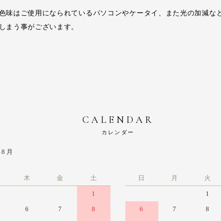
色味はご使用になられているパソコンやケータイ、また光の加減な
しまう事がございます。
CALENDAR
カレンダー
年8月
木
金
土
日
月
火
1
1
6
7
8
6
7
8