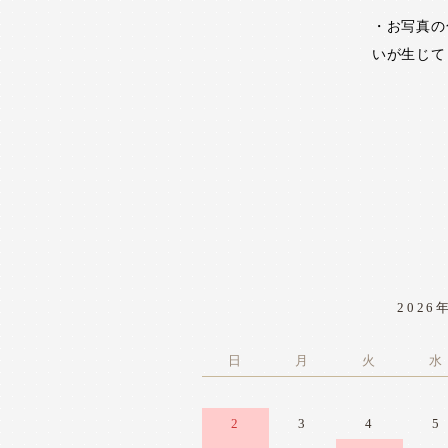
・お写真の
いが生じて
2026
日
月
火
水
2
3
4
5