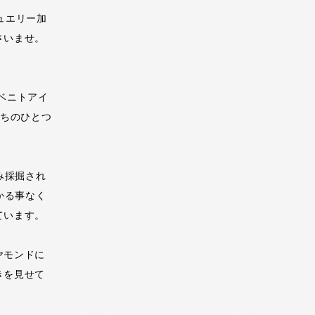
ュエリー加
さいませ。
ベニトアイ
うちのひとつ
み採掘され
かる事なく
ています。
ヤモンドに
きを見せて