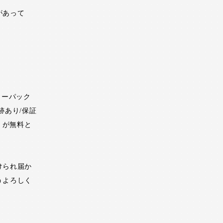
があって
ターパック
跡あり/保証
）が無料と
けられ届か
うよろしく