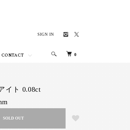
SIGN IN
0
CONTACT
イト 0.08ct
8mm
SOLD OUT