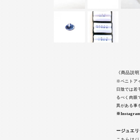
《商品説明
※ベニトア
日陰では若
るべく肉眼
異がある事
※Insta
ージュエリ
こちらはジ